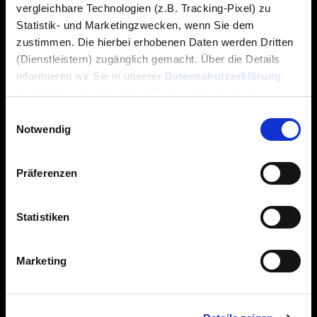
vergleichbare Technologien (z.B. Tracking-Pixel) zu
Statistik- und Marketingzwecken, wenn Sie dem
zustimmen. Die hierbei erhobenen Daten werden Dritten
(Dienstleistern) zugänglich gemacht. Über die Details
informieren wir Sie in unserer
Datenschutzerklärung
.
Dort können Sie Ihre Einwilligung auch jederzeit
mit Wirkung für die Zukunft widerrufen.
Einwilligungsauswahl
Notwendig
Präferenzen
Statistiken
Marketing
Previous slide
Next sli